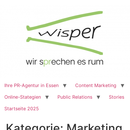
Zum
Inhalt
springen
Ihre PR-Agentur in Essen
Content Marketing
Online-Stategien
Public Relations
Stories
Startseite 2025
Kategorie:
Marketing